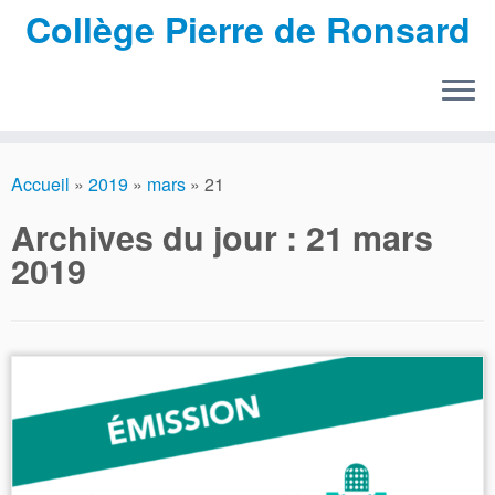
Collège Pierre de Ronsard
Passer
au
Accueil
»
2019
»
mars
»
21
contenu
Archives du jour :
21 mars
2019