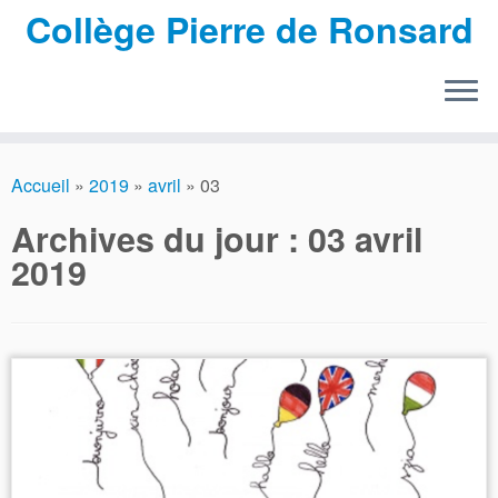
Collège Pierre de Ronsard
Passer
au
Accueil
»
2019
»
avril
»
03
contenu
Archives du jour :
03 avril
2019