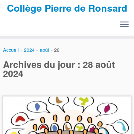
Collège Pierre de Ronsard
Passer
au
Accueil
»
2024
»
août
»
28
contenu
Archives du jour :
28 août
2024