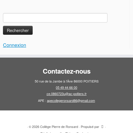
Rechercher :
Connexion
Contactez-nous
50 rue de la Jambe à l’Âne 86000 POITIERS
05 49 44 66 00
ce.0860723u@ac-poitiers.fr
APE :
apecollegeronsard86@gmail.com
·
© 2026
Collège Pierre de Ronsard
·
Propulsé par
·