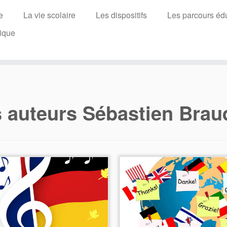
e
La vie scolaire
Les dispositifs
Les parcours édu
ique
s auteurs
Sébastien Brau