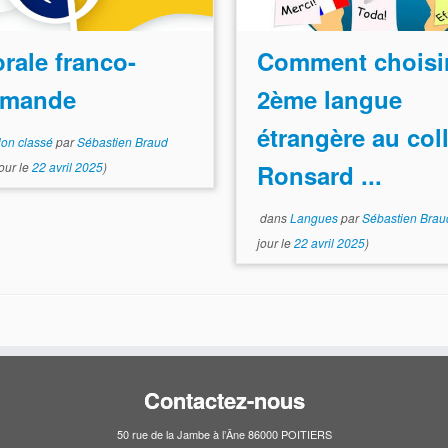
rale franco-
Comment choisir
emande
2ème langue
étrangère au col
on classé
par
Sébastien Braud
jour le
22 avril 2025
)
Ronsard ...
dans
Langues
par
Sébastien Brau
jour le
22 avril 2025
)
Contactez-nous
50 rue de la Jambe à l’Âne 86000 POITIERS