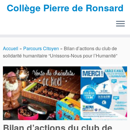
Collège Pierre de Ronsard
Passer
au
Accueil
»
Parcours Citoyen
»
Bilan d’actions du club de
contenu
solidarité humanitaire “Unissons-Nous pour l’Humanité”
Bilan d’actions du club de