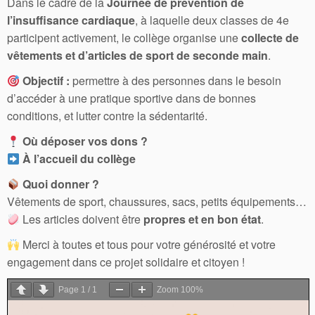
Dans
le
cadre
de
la
Journée
de
prévention
de
l’insuffisance
cardiaque
,
à
laquelle
deux
classes
de
4e
participent
activement,
le
collège
organise
une
collecte
de
vêtements
et
d’articles
de
sport
de
seconde
main
.
Objectif :
permettre
à
des
personnes
dans
le
besoin
d’accéder
à
une
pratique
sportive
dans
de
bonnes
conditions,
et
lutter
contre
la
sédentarité.
Où
déposer
vos
dons ?
À
l’accueil
du
collège
Quoi
donner ?
Vêtements
de
sport,
chaussures,
sacs,
petits
équipements…
Les
articles
doivent
être
propres
et
en
bon
état
.
Merci
à
toutes
et
tous
pour
votre
générosité
et
votre
engagement
dans
ce
projet
solidaire
et
citoyen !
Page
1
/
1
Zoom
100%