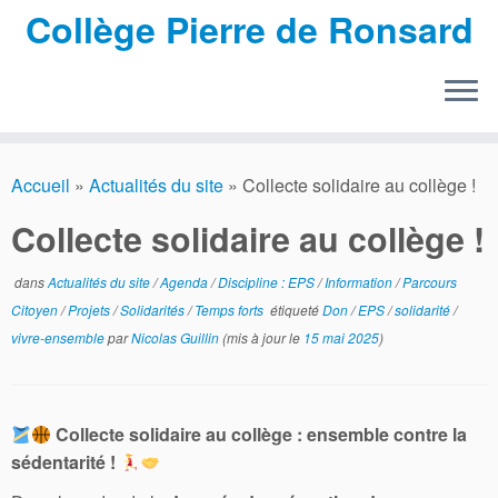
Collège Pierre de Ronsard
Passer
au
Accueil
»
Actualités du site
»
Collecte solidaire au collège !
contenu
Collecte solidaire au collège !
dans
Actualités du site
/
Agenda
/
Discipline : EPS
/
Information
/
Parcours
Citoyen
/
Projets
/
Solidarités
/
Temps forts
étiqueté
Don
/
EPS
/
solidarité
/
vivre-ensemble
par
Nicolas Guillin
(mis à jour le
15 mai 2025
)
Collecte
solidaire
au
collège :
ensemble
contre
la
sédentarité !