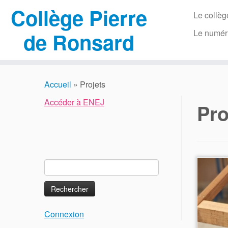
Collège Pierre
Le collèg
Le numér
de Ronsard
Passer
au
Accueil
»
Projets
contenu
Accéder à ENEJ
Pro
Rechercher :
Connexion