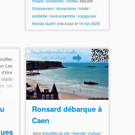
Projets
/
Solidarités
/
Sorties
étiqueté
Financement
/
Humanisme
/
mixité
/
solidarité
/
vivre-ensemble
/
voyage
par
Nicolas Guillin
(mis à jour le
16 mai 2025
)
rofiter
ion Les
d’être
 objets
ves ont
…]
au
Ronsard débarque à
Caen
ques
dans
Actualités du site
/
Agenda
/
Culture
/