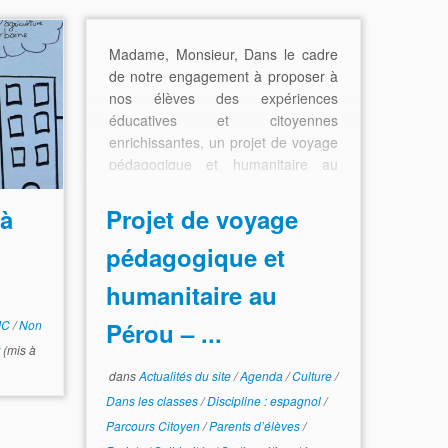
Madame, Monsieur, Dans le cadre
de notre engagement à proposer à
nos élèves des expériences
éducatives et citoyennes
enrichissantes, un projet de voyage
pédagogique et humanitaire au
Pérou est en […]
 à
Projet de voyage
pédagogique et
humanitaire au
EMC
/
Non
Pérou – ...
(mis à
dans
Actualités du site
/
Agenda
/
Culture
/
Dans les classes
/
Discipline : espagnol
/
Parcours Citoyen
/
Parents d’élèves
/