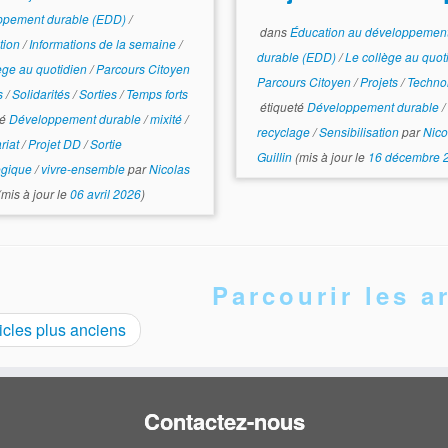
ppement durable (EDD)
/
dans
Éducation au développemen
tion
/
Informations de la semaine
/
durable (EDD)
/
Le collège au quot
ège au quotidien
/
Parcours Citoyen
Parcours Citoyen
/
Projets
/
Techno
ts
/
Solidarités
/
Sorties
/
Temps forts
étiqueté
Développement durable
/
té
Développement durable
/
mixité
/
recyclage
/
Sensibilisation
par
Nico
riat
/
Projet DD
/
Sortie
Guillin
(mis à jour le
16 décembre 
ogique
/
vivre-ensemble
par
Nicolas
mis à jour le
06 avril 2026
)
Parcourir les ar
icles plus anciens
Contactez-nous