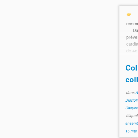
ensem
Dan
prév
cardi
de 4e 
Col
col
dans
A
Discipl
Citoye
étique
ensem
15 mai