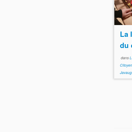
La 
du 
dans
L
Citoye
Javaug