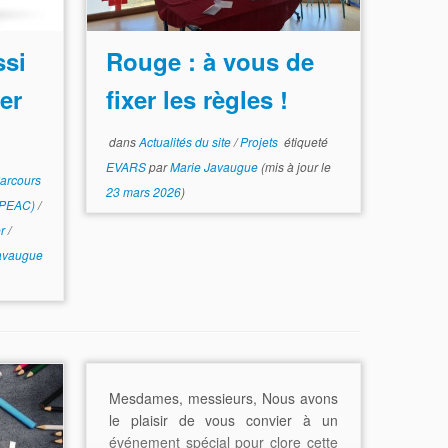
ssi
Rouge : à vous de
ter
fixer les règles !
dans
Actualités du site
/
Projets
étiqueté
EVARS
par
Marie Javaugue
(mis à jour le
arcours
23 mars 2026
)
e (PEAC)
/
er
/
avaugue
Mesdames, messieurs, Nous avons
le plaisir de vous convier à un
événement spécial pour clore cette