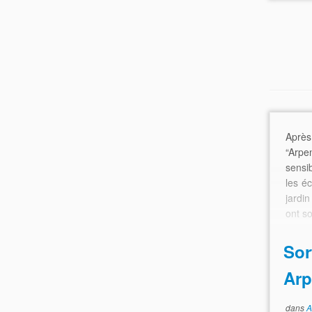
Aprè
“Arpe
sensi
les é
jardi
ont so
Sor
Arp
dans
A