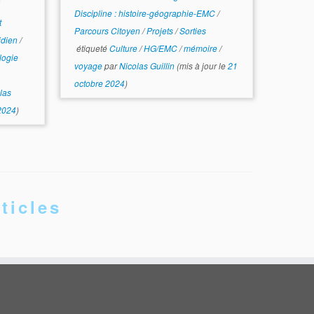
Discipline : histoire-géographie-EMC
/
t
Parcours Citoyen
/
Projets
/
Sorties
idien
/
étiqueté
Culture
/
HG/EMC
/
mémoire
/
logie
voyage
par
Nicolas Guillin
(mis à jour le
21
octobre 2024
)
las
2024
)
ticles