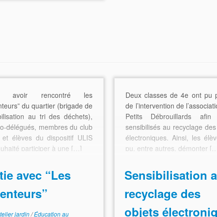
s avoir rencontré les
Deux classes de 4e ont pu p
nteurs” du quartier (brigade de
de l’intervention de l’associat
bilisation au tri des déchets),
Petits Débrouillards afin 
co-délégués, membres du club
sensibilisés au recyclage des
n et élèves du dispositif ULIS
électroniques. Ainsi, les élè
uhaité participer à une […]
pu, entre autres, démonter [
tie avec “Les
Sensibilisation 
enteurs”
recyclage des
objets électroni
telier jardin
/
Éducation au