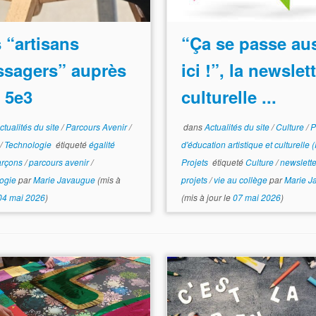
 “artisans
“Ça se passe au
sagers” auprès
ici !”, la newslet
 5e3
culturelle ...
ctualités du site
/
Parcours Avenir
/
dans
Actualités du site
/
Culture
/
P
s
/
Technologie
étiqueté
égalité
d'éducation artistique et culturell
garçons
/
parcours avenir
/
Projets
étiqueté
Culture
/
newslett
logie
par
Marie Javaugue
(mis à
projets
/
vie au collège
par
Marie J
04 mai 2026
)
(mis à jour le
07 mai 2026
)