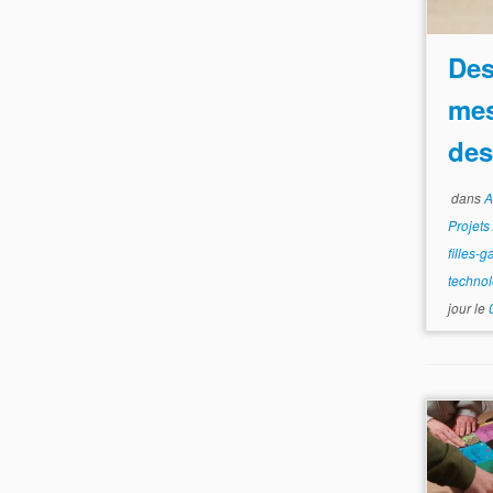
Des
mes
des
dans
A
Projet
filles-
techno
jour le