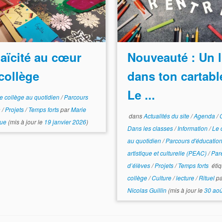
laïcité au cœur
Nouveauté : Un l
collège
dans ton cartabl
Le ...
e collège au quotidien
/
Parcours
n
/
Projets
/
Temps forts
par
Marie
dans
Actualités du site
/
Agenda
/
ue
(mis à jour le
19 janvier 2026
)
Dans les classes
/
Information
/
Le 
au quotidien
/
Parcours d'éducatio
artistique et culturelle (PEAC)
/
Par
d’élèves
/
Projets
/
Temps forts
étiq
collège
/
Culture
/
lecture
/
Rituel
pa
Nicolas Guillin
(mis à jour le
30 aoû