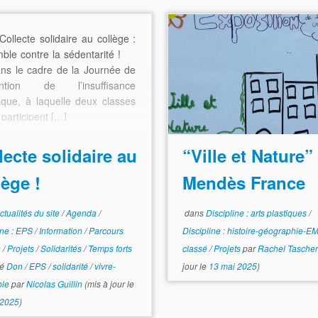
Collecte solidaire au collège :
ble contre la sédentarité !
s le cadre de la Journée de
ention de l’insuffisance
aque, à laquelle deux classes
participent […]
lecte solidaire au
“Ville et Nature”
lège !
Mendès France
ctualités du site
/
Agenda
/
dans
Discipline : arts plastiques
/
ine : EPS
/
Information
/
Parcours
Discipline : histoire-géographie-
n
/
Projets
/
Solidarités
/
Temps forts
classé
/
Projets
par
Rachel Tascher
té
Don
/
EPS
/
solidarité
/
vivre-
jour le
13 mai 2025
)
ble
par
Nicolas Guillin
(mis à jour le
 2025
)