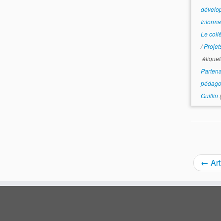
dévelo
Informa
Le coll
/
Proje
étique
Partena
pédag
Guillin
(
←
Art