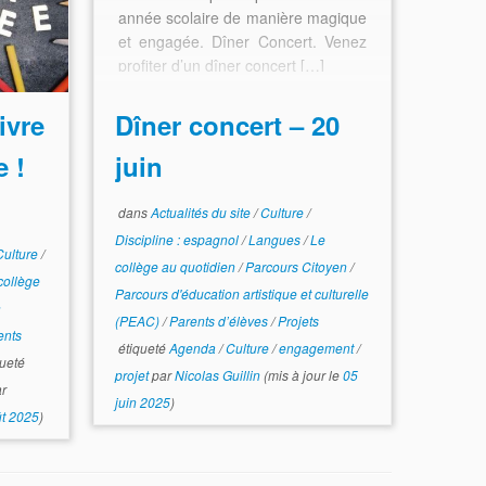
année scolaire de manière magique
et engagée. Dîner Concert. Venez
profiter d’un dîner concert […]
ivre
Dîner concert – 20
e !
juin
dans
Actualités du site
/
Culture
/
Discipline : espagnol
/
Langues
/
Le
Culture
/
collège au quotidien
/
Parcours Citoyen
/
collège
Parcours d'éducation artistique et culturelle
n
(PEAC)
/
Parents d’élèves
/
Projets
ents
étiqueté
Agenda
/
Culture
/
engagement
/
ueté
projet
par
Nicolas Guillin
(mis à jour le
05
r
juin 2025
)
t 2025
)