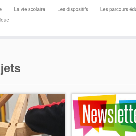
e
La vie scolaire
Les dispositifs
Les parcours édu
ique
jets