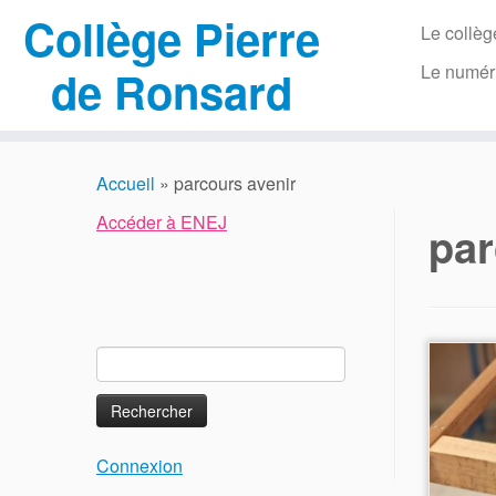
Collège Pierre
Le collèg
Le numér
de Ronsard
Passer
au
Accueil
»
parcours avenir
contenu
Accéder à ENEJ
par
Rechercher :
Connexion