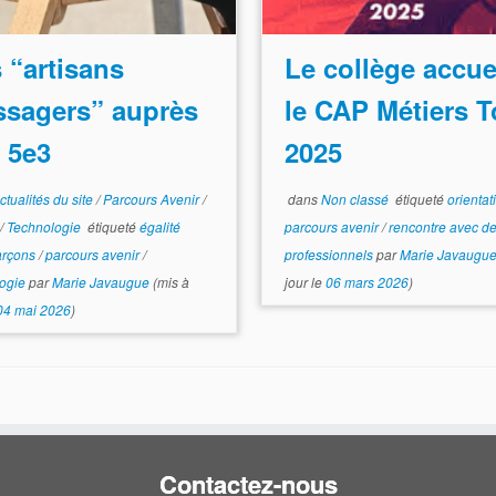
 “artisans
Le collège accue
sagers” auprès
le CAP Métiers T
 5e3
2025
ctualités du site
/
Parcours Avenir
/
dans
Non classé
étiqueté
orientat
s
/
Technologie
étiqueté
égalité
parcours avenir
/
rencontre avec d
garçons
/
parcours avenir
/
professionnels
par
Marie Javaugu
logie
par
Marie Javaugue
(mis à
jour le
06 mars 2026
)
04 mai 2026
)
Contactez-nous