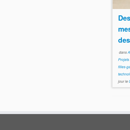
Des
mes
des
dans
A
Projet
filles-
techno
jour le