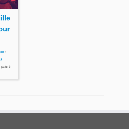
ille
our
ion
/
es
e
(mis à