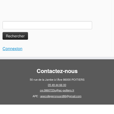
Rechercher :
Connexion
Contactez-nous
50 rue de la Jambe à l’Âne 86000 POITIERS
05 49 44 66 00
ce.0860723u@ac-poitiers.fr
APE :
apecollegeronsard86@gmail.com