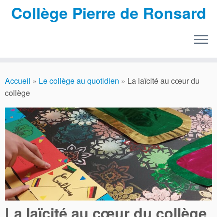
Collège Pierre de Ronsard
Passer
au
Accueil
»
Le collège au quotidien
»
La laïcité au cœur du
contenu
collège
La laïcité au cœur du collège