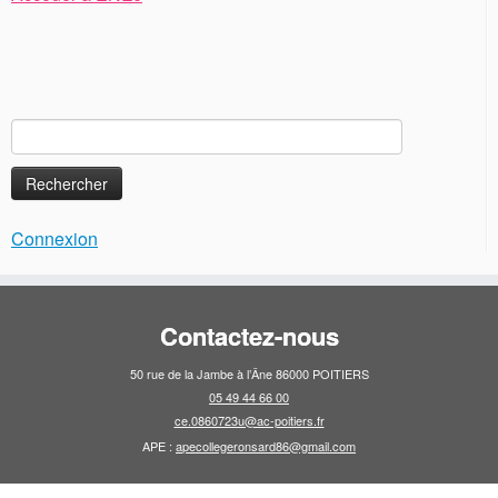
Rechercher :
Connexion
Contactez-nous
50 rue de la Jambe à l’Âne 86000 POITIERS
05 49 44 66 00
ce.0860723u@ac-poitiers.fr
APE :
apecollegeronsard86@gmail.com