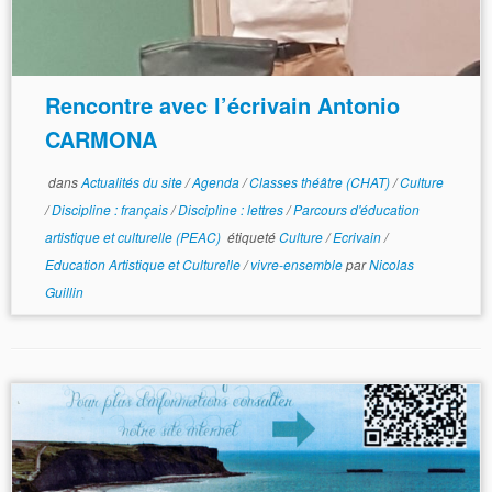
Rencontre avec l’écrivain Antonio
CARMONA
dans
Actualités du site
/
Agenda
/
Classes théâtre (CHAT)
/
Culture
/
Discipline : français
/
Discipline : lettres
/
Parcours d'éducation
artistique et culturelle (PEAC)
étiqueté
Culture
/
Ecrivain
/
Education Artistique et Culturelle
/
vivre-ensemble
par
Nicolas
Guillin