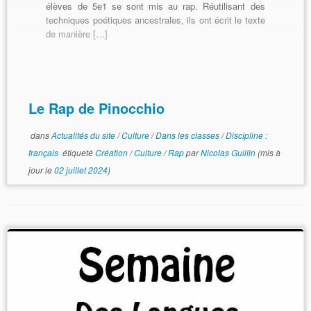
élèves de 5e1 se sont mis au rap. Réutilisant des
techniques poétiques ancestrales, ils ont écrit le texte
de manière […]
Le Rap de Pinocchio
dans
Actualités du site
/
Culture
/
Dans les classes
/
Discipline :
français
étiqueté
Création
/
Culture
/
Rap
par
Nicolas Guillin
(mis à
jour le
02 juillet 2024
)