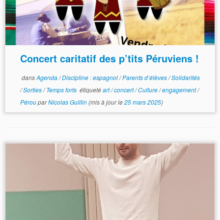
Concert caritatif des p’tits Péruviens !
dans
Agenda
/
Discipline : espagnol
/
Parents d’élèves
/
Solidarités
/
Sorties
/
Temps forts
étiqueté
art
/
concert
/
Culture
/
engagement
/
Pérou
par
Nicolas Guillin
(mis à jour le
25 mars 2025
)