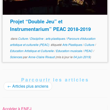
Projet “Double Jeu” et
Instrumentarium” PEAC 2018-2019
dans
Culture
/
Discipline : arts plastiques
/
Parcours d'éducation
artistique et culturelle (PEAC)
étiqueté
Arts Plastiques
/
Culture
/
Education Artistique et Culturelle
/
Education musicale
/
PEAC
/
Sciences
par
Anne-Claire Rivaud
(mis à jour le
04 juin 2019
)
Parcourir les articles
←
Articles plus anciens
Accéder à ENEJ