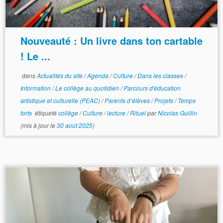
Nouveauté : Un livre dans ton cartable
! Le ...
dans
Actualités du site
/
Agenda
/
Culture
/
Dans les classes
/
Information
/
Le collège au quotidien
/
Parcours d'éducation
artistique et culturelle (PEAC)
/
Parents d’élèves
/
Projets
/
Temps
forts
étiqueté
collège
/
Culture
/
lecture
/
Rituel
par
Nicolas Guillin
(mis à jour le
30 août 2025
)