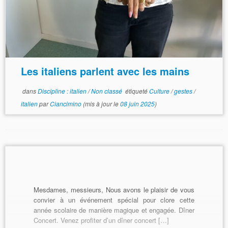
Les italiens parlent avec les mains
dans
Discipline : italien
/
Non classé
étiqueté
Culture
/
gestes
/
italien
par
Ciancimino
(mis à jour le
08 juin 2025
)
Mesdames, messieurs, Nous avons le plaisir de vous
convier à un événement spécial pour clore cette
année scolaire de manière magique et engagée. Dîner
Concert. Venez profiter d’un dîner concert […]