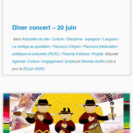
Dîner concert – 20 juin
dans
Actualités du site
/
Culture
/
Discipline : espagnol
/
Langues
/
Le collège au quotidien
/
Parcours Citoyen
/
Parcours d'éducation
artistique et culturelle (PEAC)
/
Parents d’élèves
/
Projets
étiqueté
Agenda
/
Culture
/
engagement
/
projet
par
Nicolas Guillin
(mis à
jour le
05 juin 2025
)