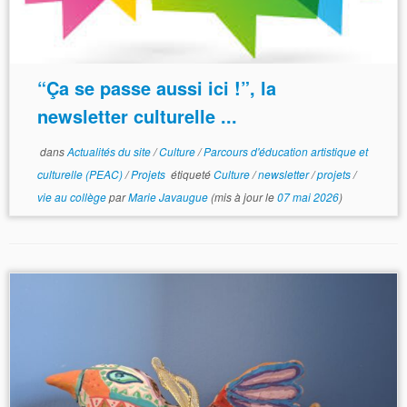
“Ça se passe aussi ici !”, la
newsletter culturelle ...
dans
Actualités du site
/
Culture
/
Parcours d'éducation artistique et
culturelle (PEAC)
/
Projets
étiqueté
Culture
/
newsletter
/
projets
/
vie au collège
par
Marie Javaugue
(mis à jour le
07 mai 2026
)