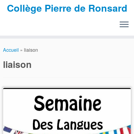
Collège Pierre de Ronsard
Passer
au
Accueil
»
liaison
contenu
liaison