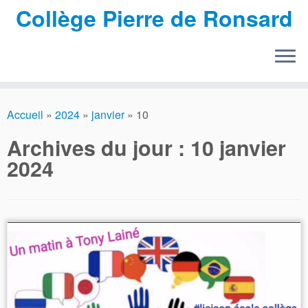
Collège Pierre de Ronsard
Passer
au
Accueil
»
2024
»
janvier
»
10
contenu
Archives du jour :
10 janvier
2024