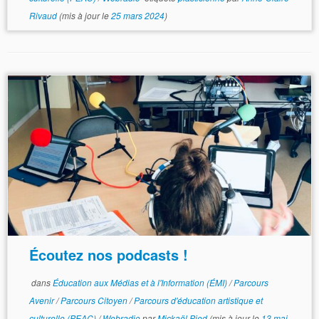
Rivaud
(mis à jour le
25 mars 2024
)
Écoutez nos podcasts !
dans
Éducation aux Médias et à l'Information (ÉMI)
/
Parcours
Avenir
/
Parcours Citoyen
/
Parcours d'éducation artistique et
culturelle (PEAC)
/
Webradio
par
Mickaël Pied
(mis à jour le
13 mai