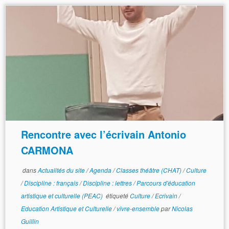
Rencontre avec l’écrivain Antonio
CARMONA
dans
Actualités du site
/
Agenda
/
Classes théâtre (CHAT)
/
Culture
/
Discipline : français
/
Discipline : lettres
/
Parcours d'éducation
artistique et culturelle (PEAC)
étiqueté
Culture
/
Ecrivain
/
Education Artistique et Culturelle
/
vivre-ensemble
par
Nicolas
Guillin