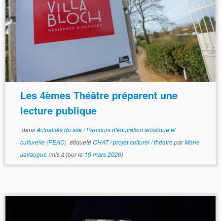
Les 4èmes Théâtre préparent une
lecture publique
dans
Actualités du site
/
Parcours d'éducation artistique et
culturelle (PEAC)
étiqueté
CHAT
/
projet culturel
/
théatre
par
Marie
Javaugue
(mis à jour le
19 mars 2026
)