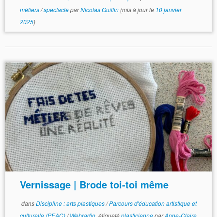
métiers
/
spectacle
par
Nicolas Guillin
(mis à jour le
10 janvier
2025
)
Vernissage | Brode toi-toi même
dans
Discipline : arts plastiques
/
Parcours d'éducation artistique et
culturelle (PEAC)
/
Webradio
étiqueté
plasticienne
par
Anne-Claire