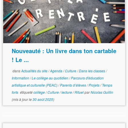
Nouveauté : Un livre dans ton cartable
! Le ...
dans
Actualités du site
/
Agenda
/
Culture
/
Dans les classes
/
Information
/
Le collège au quotidien
/
Parcours d'éducation
artistique et culturelle (PEAC)
/
Parents d’élèves
/
Projets
/
Temps
forts
étiqueté
collège
/
Culture
/
lecture
/
Rituel
par
Nicolas Guillin
(mis à jour le
30 août 2025
)