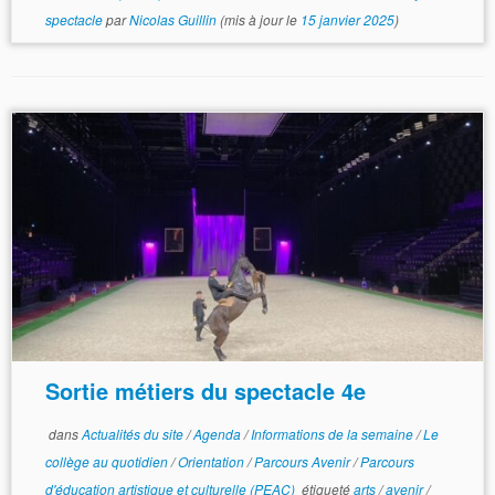
spectacle
par
Nicolas Guillin
(mis à jour le
15 janvier 2025
)
Sortie métiers du spectacle 4e
dans
Actualités du site
/
Agenda
/
Informations de la semaine
/
Le
collège au quotidien
/
Orientation
/
Parcours Avenir
/
Parcours
d'éducation artistique et culturelle (PEAC)
étiqueté
arts
/
avenir
/