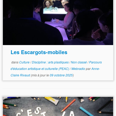
Les Escargots-mobiles
dans
Culture
/
Discipline : arts plastiques
/
Non classé
/
Parcours
d'éducation artistique et culturelle (PEAC)
/
Webradio
par
Anne-
Claire Rivaud
(mis à jour le
09 octobre 2025
)