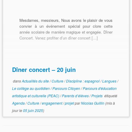
Mesdames, messieurs, Nous avons le plaisir de vous
convier à un événement spécial pour clore cette
année scolaire de manière magique et engagée. Dîner
Concert. Venez profiter d’un dîner concert […]
Dîner concert – 20 juin
dans
Actualités du site
/
Culture
/
Discipline : espagnol
/
Langues
/
Le collège au quotidien
/
Parcours Citoyen
/
Parcours d'éducation
artistique et culturelle (PEAC)
/
Parents d’élèves
/
Projets
étiqueté
Agenda
/
Culture
/
engagement
/
projet
par
Nicolas Guillin
(mis à
jour le
05 juin 2025
)