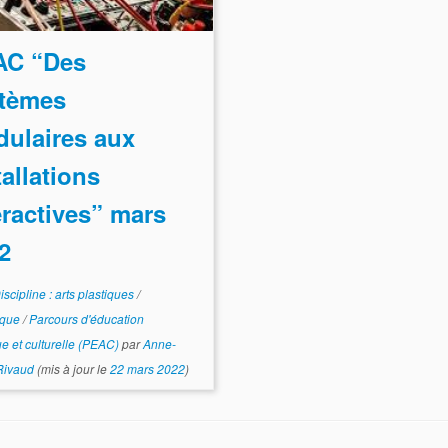
AC “Des
tèmes
ulaires aux
tallations
eractives” mars
2
iscipline : arts plastiques
/
ique
/
Parcours d'éducation
que et culturelle (PEAC)
par
Anne-
Rivaud
(mis à jour le
22 mars 2022
)