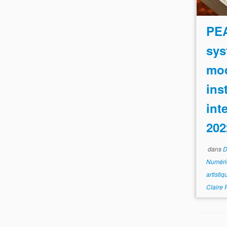
PE
sys
mod
ins
int
202
dans
D
Numér
artisti
Claire 