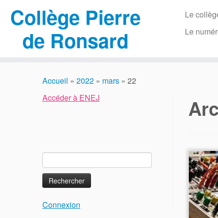
Collège Pierre
Le collèg
Le numér
de Ronsard
Passer
au
Accueil
»
2022
»
mars
»
22
contenu
Accéder à ENEJ
Arc
Rechercher :
Connexion