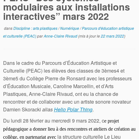
modulaires aux installations
interactives” mars 2022
dans
Discipline : arts plastiques
/
Numérique
/
Parcours d'éducation artistique
et culturelle (PEAC)
par
Anne-Claire Rivaud
(mis à jour le
22 mars 2022
)
Dans le cadre du Parcours d’Éducation Artistique et
Culturelle (PEAC) les é
l
èves d
es classes de 3èmes4 et
3ème5 du Collège Pierre de Ronsard avec les professeurs
d’Éducation Musicale, Caroline Marcellin, et d’Arts
Plastiques, Anne-Claire Rivaud, ont eu la chance de
rencontrer et de collaborer avec un artiste sonore novateur
Damien Skoracki
alias
Helio Polar Thing
.
Du lundi 28 février au mercredi 9 mars 2022, c
e projet
pédagogique a donner lieu à des rencontres et ateliers de création au
la structure culturelle Le Lieu
collège, en partenariat avec