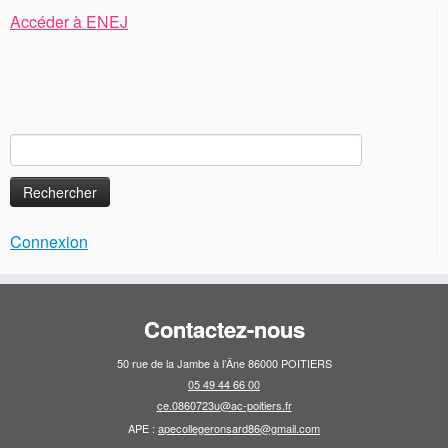
Accéder à ENEJ
Rechercher :
Connexion
Contactez-nous
50 rue de la Jambe à l’Âne 86000 POITIERS
05 49 44 66 00
ce.0860723u@ac-poitiers.fr
APE :
apecollegeronsard86@gmail.com