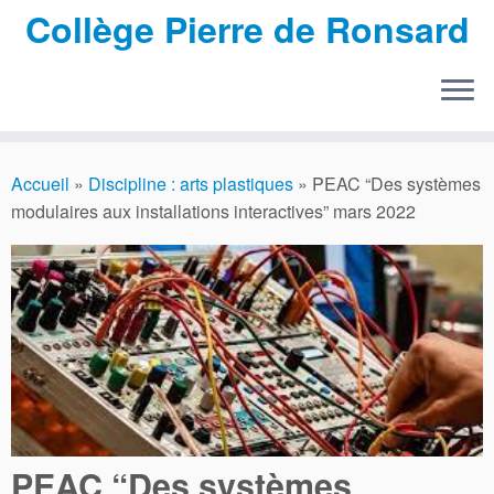
Collège Pierre de Ronsard
Passer
au
Accueil
»
Discipline : arts plastiques
»
PEAC “Des systèmes
contenu
modulaires aux installations interactives” mars 2022
PEAC “Des systèmes