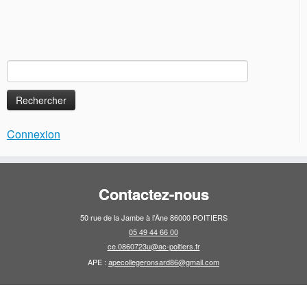
Rechercher :
Connexion
Contactez-nous
50 rue de la Jambe à l’Âne 86000 POITIERS
05 49 44 66 00
ce.0860723u@ac-poitiers.fr
APE :
apecollegeronsard86@gmail.com