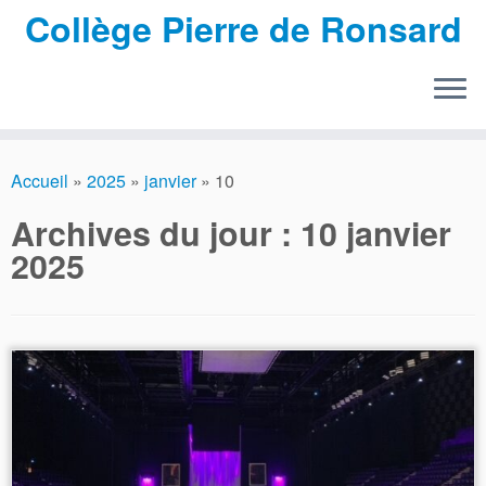
Collège Pierre de Ronsard
Passer
au
Accueil
»
2025
»
janvier
»
10
contenu
Archives du jour :
10 janvier
2025