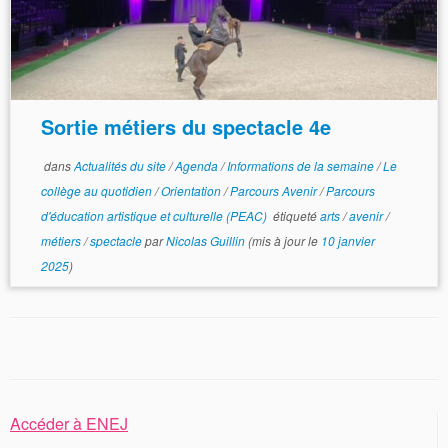
Sortie métiers du spectacle 4e
dans
Actualités du site
/
Agenda
/
Informations de la semaine
/
Le
collège au quotidien
/
Orientation
/
Parcours Avenir
/
Parcours
d'éducation artistique et culturelle (PEAC)
étiqueté
arts
/
avenir
/
métiers
/
spectacle
par
Nicolas Guillin
(mis à jour le
10 janvier
2025
)
Accéder à ENEJ