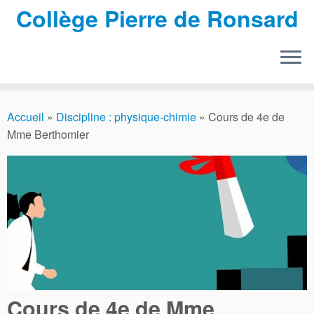
Collège Pierre de Ronsard
Passer
au
Accueil
»
Discipline : physique-chimie
»
Cours de 4e de
contenu
Mme Berthomier
Cours de 4e de Mme