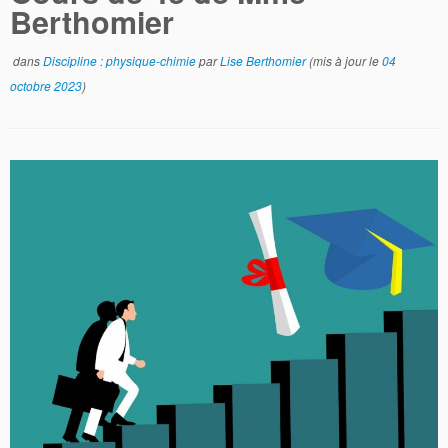
Berthomier
dans
Discipline : physique-chimie
par
Lise Berthomier
(mis à jour le
04
octobre 2023
)