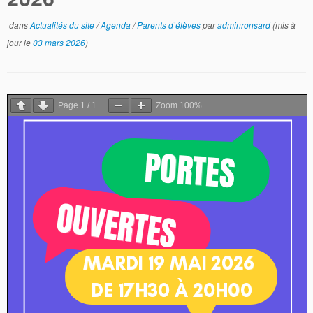
dans
Actualités du site
/
Agenda
/
Parents d’élèves
par
adminronsard
(mis à
jour le
03 mars 2026
)
Page
1
/
1
Zoom
100%