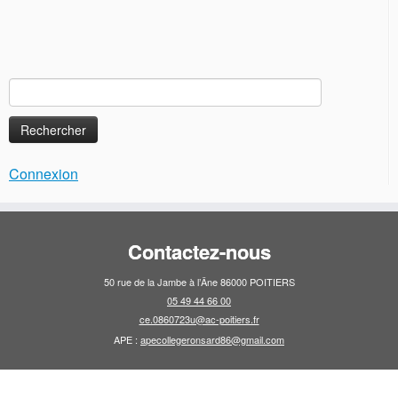
Rechercher :
Connexion
Contactez-nous
50 rue de la Jambe à l’Âne 86000 POITIERS
05 49 44 66 00
ce.0860723u@ac-poitiers.fr
APE :
apecollegeronsard86@gmail.com