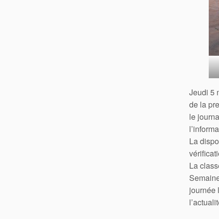
Jeudi 5 
de la pr
le journ
l’inform
La dispo
vérificat
La class
Semaine 
journée 
l’actualit