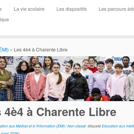
e
La vie scolaire
Les dispositifs
Les parcours édu
ique
(ÉMI)
»
Les 4è4 à Charente Libre
 4è4 à Charente Libre
tion aux Médias et à l'Information (ÉMI)
/
Non classé
étiqueté
Education aux média
 mars 2026
)