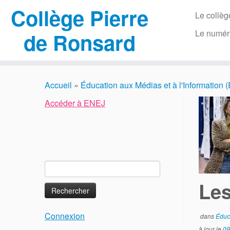
Collège Pierre
Le collèg
Le numér
de Ronsard
Passer
au
Accueil
»
Éducation aux Médias et à l'Information 
contenu
Accéder à ENEJ
Rechercher :
Les
Connexion
dans
Éduca
à jour le
09