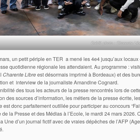
Crédit photo : Charente Lib
mars, un petit périple en TER a mené les 4e4 jusqu’aux locaux
esse quotidienne régionale les attendaient. Au programme : visit
al
Charente Libre
est désormais imprimé à Bordeaux) et des bure
ation et interview de la journaliste Amandine Cognard.
nibilité des tous les acteurs de la presse rencontrés lors de cet
ion des sources d’information, les métiers de la presse écrite, les
e est donc parfaitement outillée pour participer au concours “Fa
de la Presse et des Médias à l’Ecole, le mardi 24 mars 2026. C
la Une d’un journal fictif avec de vraies dépêches de l’AFP (Ag
é.