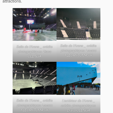
attractions.
Salle de l’Arena _ crédits
Salle de l’Arena _ crédits
photographiques Louane
photographiques Diana
FLEURY-TOMASIK
OLENGA
Salle de l’Arena _ crédits
L’extérieur de l’Arena _
photographiques Louane
crédits photographiques
FLEURY-TOMASIK
Diana OLENGA