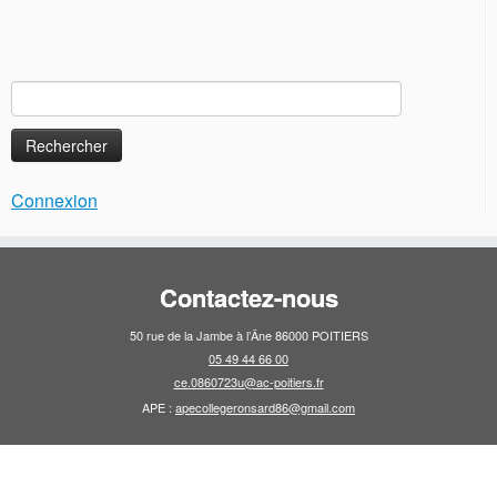
Rechercher :
Connexion
Contactez-nous
50 rue de la Jambe à l’Âne 86000 POITIERS
05 49 44 66 00
ce.0860723u@ac-poitiers.fr
APE :
apecollegeronsard86@gmail.com