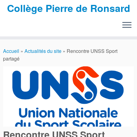
Collège Pierre de Ronsard
Passer
au
Accueil
»
Actualités du site
»
Rencontre UNSS Sport
contenu
partagé
Rencontre UNSS Sport