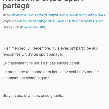
partagé
dans
Actualités du site
/
Parcours Citoyen
/
Santé
/
Solidarités
/
Sorties
/
UNSS
étiqueté
solidarité
/
Sport partagé
/
unss
/
vivre-ensemble
par
Nicolas Guillin
(mis à jour le
05 décembre 2024
)
Hier, mercredi 04 décembre, 15 élèves ont participé aux
rencontres UNSS de sport partagé.
Le classement ne nous est pas encore connu.
La prochaine rencontre aura lieu le 02 avril 2025 pour le
championnat académique !
Bravo à eux et à leurs enseignants.