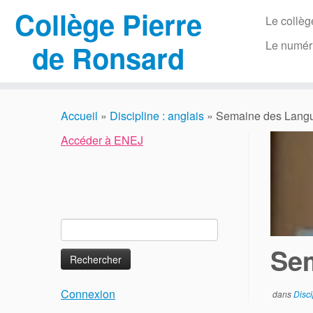
Collège Pierre
Le collèg
Le numér
de Ronsard
Passer
au
Accueil
»
Discipline : anglais
»
Semaine des Lang
contenu
Accéder à ENEJ
Rechercher :
Se
Connexion
dans
Disci