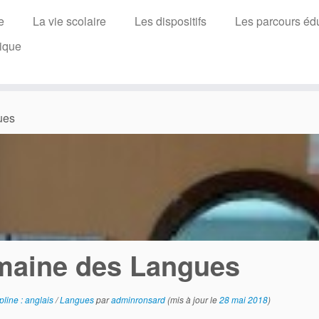
e
La vie scolaire
Les dispositifs
Les parcours édu
ique
ues
maine des Langues
pline : anglais
/
Langues
par
adminronsard
(mis à jour le
28 mai 2018
)