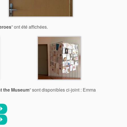
eroes
” ont été affichées.
at the Museum
” sont disponibles ci-joint : Emma
Lecteur
P
audio
P