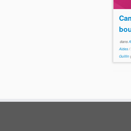
Ca
bou
dans
A
Aides
/
Guillin
(