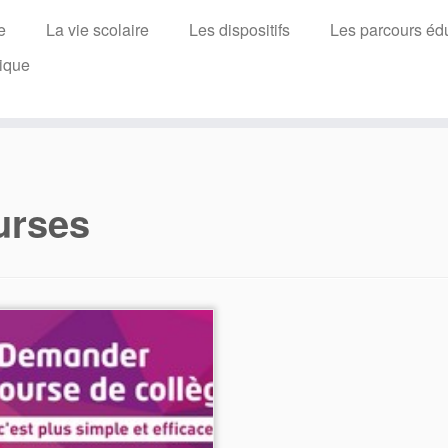
e
La vie scolaire
Les dispositifs
Les parcours édu
ique
urses