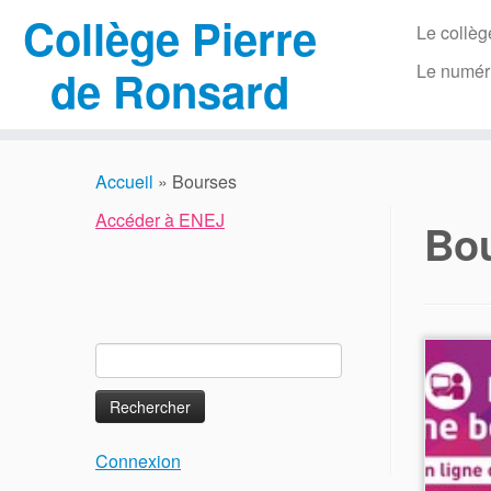
Collège Pierre
Le collèg
Le numér
de Ronsard
Passer
au
Accueil
»
Bourses
contenu
Accéder à ENEJ
Bo
Rechercher :
Connexion