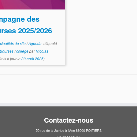
mpagne des
rses 2025/2026
ctualités du site
/
Agenda
étiqueté
Bourses
/
collège
par
Nicolas
mis à jour le
30 août 2025
)
Contactez-nous
50 rue de la Jambe à l’Âne 86000 POITIERS
05 49 44 66 00