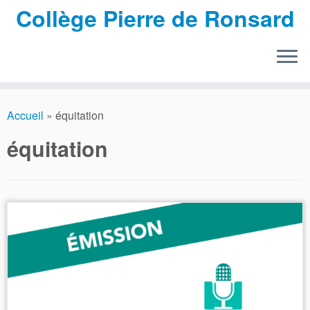
Collège Pierre de Ronsard
Passer
au
Accueil
»
équitation
contenu
équitation