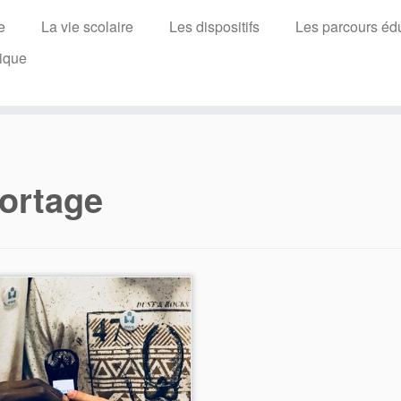
e
La vie scolaire
Les dispositifs
Les parcours édu
ique
ortage