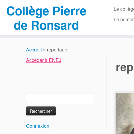
Collège Pierre
Le collèg
Le numér
de Ronsard
Passer
au
Accueil
»
reportage
contenu
Accéder à ENEJ
rep
Rechercher :
Connexion