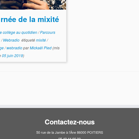
rnée de la mixité
e collège au quotidien
/
Parcours
n
/
Webradio
étiqueté
mixité
/
age
/
webradio
par
Mickaël Pied
(mis
le
05 juin 2019
)
Contactez-nous
50 rue de la Jambe à l’Âne 86000 POITIERS
05 49 44 66 00