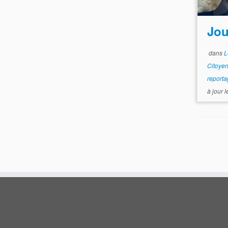
Jou
dans
L
Citoye
report
à jour 