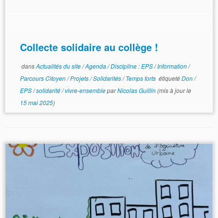
Collecte solidaire au collège !
dans
Actualités du site
/
Agenda
/
Discipline : EPS
/
Information
/
Parcours Citoyen
/
Projets
/
Solidarités
/
Temps forts
étiqueté
Don
/
EPS
/
solidarité
/
vivre-ensemble
par
Nicolas Guillin
(mis à jour le
15 mai 2025
)