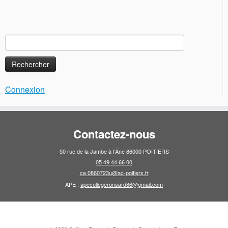
Rechercher :
Connexion
Contactez-nous
50 rue de la Jambe à l’Âne 86000 POITIERS
05 49 44 66 00
ce.0860723u@ac-poitiers.fr
APE :
apecollegeronsard86@gmail.com