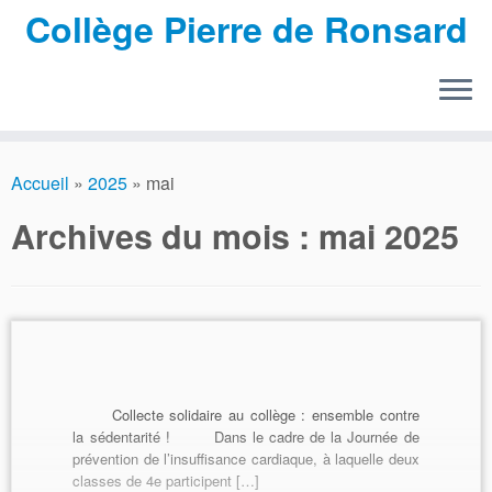
Collège Pierre de Ronsard
Passer
au
Accueil
»
2025
»
mai
contenu
Archives du mois :
mai 2025
Collecte solidaire au collège : ensemble contre
la sédentarité !
Dans le cadre de la Journée de
prévention de l’insuffisance cardiaque, à laquelle deux
classes de 4e participent […]