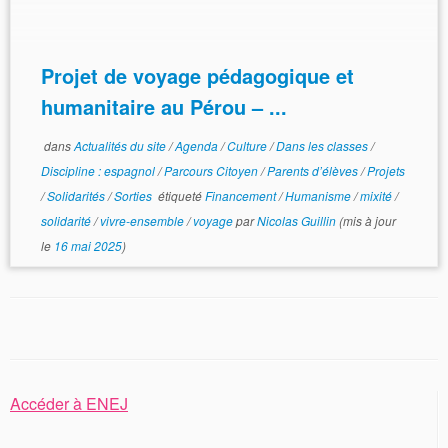
Projet de voyage pédagogique et
humanitaire au Pérou – ...
dans
Actualités du site
/
Agenda
/
Culture
/
Dans les classes
/
Discipline : espagnol
/
Parcours Citoyen
/
Parents d’élèves
/
Projets
/
Solidarités
/
Sorties
étiqueté
Financement
/
Humanisme
/
mixité
/
solidarité
/
vivre-ensemble
/
voyage
par
Nicolas Guillin
(mis à jour
le
16 mai 2025
)
Accéder à ENEJ