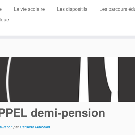
e
La vie scolaire
Les dispositifs
Les parcours édu
ique
PPEL demi-pension
auration
par
Caroline Marcellin