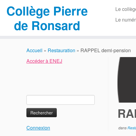
Collège Pierre
Le collèg
Le numér
de Ronsard
Passer
au
Accueil
»
Restauration
»
RAPPEL demi-pension
contenu
Accéder à ENEJ
Rechercher :
RA
Connexion
dans
Rest