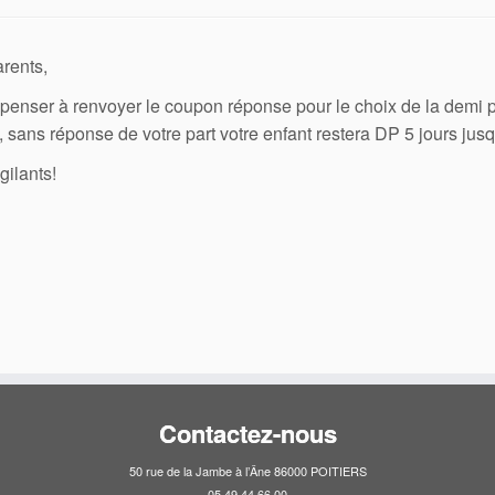
rents,
 penser à renvoyer le coupon réponse pour le choix de la demi p
, sans réponse de votre part votre enfant restera DP 5 jours jusqu
gilants!
Contactez-nous
50 rue de la Jambe à l’Âne 86000 POITIERS
05 49 44 66 00