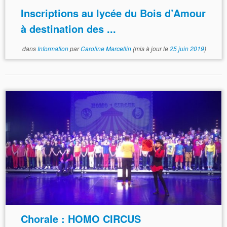
Inscriptions au lycée du Bois d’Amour
à destination des ...
dans
Information
par
Caroline Marcellin
(mis à jour le
25 juin 2019
)
Chorale : HOMO CIRCUS