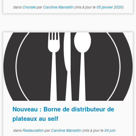
dans
Chorale
par
Caroline Marcellin
(mis à jour le
05 janvier 2020
)
Nouveau : Borne de distributeur de
plateaux au self
dans
Restauration
par
Caroline Marcellin
(mis à jour le
04 juin