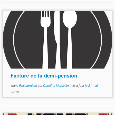
Facture de la demi-pension
dans
Restauration
par
Caroline Marcellin
(mis à jour le
21 mai
2019
)