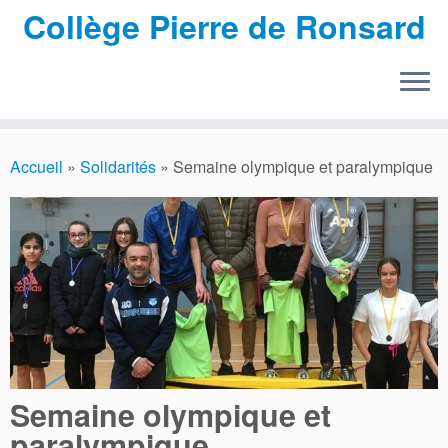
Collège Pierre de Ronsard
Passer
au
Accueil
»
Solidarités
»
Semaine olympique et paralympique
contenu
Semaine olympique et
paralympique