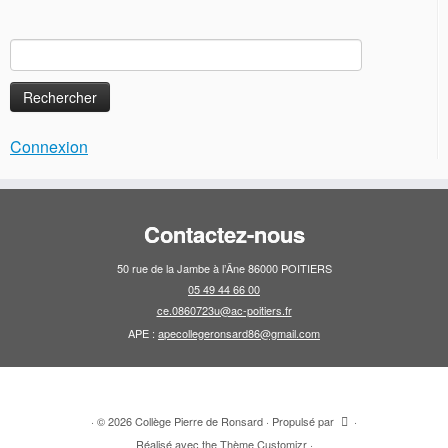
Rechercher :
Connexion
Contactez-nous
50 rue de la Jambe à l’Âne 86000 POITIERS
05 49 44 66 00
ce.0860723u@ac-poitiers.fr
APE :
apecollegeronsard86@gmail.com
·
© 2026
Collège Pierre de Ronsard
·
Propulsé par
·
Réalisé avec the
Thème Customizr
·