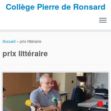
Collège Pierre de Ronsard
Passer
au
Accueil
»
prix littéraire
contenu
prix littéraire