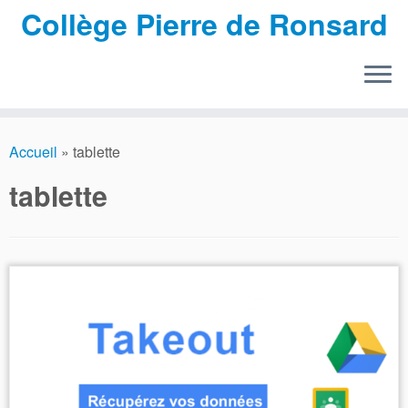
Collège Pierre de Ronsard
Passer
au
Accueil
»
tablette
contenu
tablette