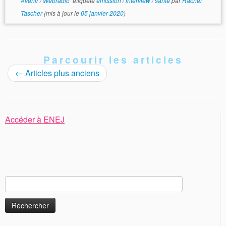
Avenir
/
Webradio
étiqueté
émission
/
interview
/
santé
par
Rachel
Tascher
(mis à jour le
05 janvier 2020
)
Parcourir les articles
←
Articles plus anciens
Accéder à ENEJ
Rechercher :