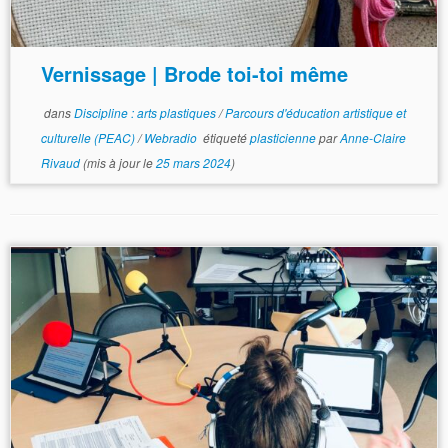
Vernissage | Brode toi-toi même
dans
Discipline : arts plastiques
/
Parcours d'éducation artistique et
culturelle (PEAC)
/
Webradio
étiqueté
plasticienne
par
Anne-Claire
Rivaud
(mis à jour le
25 mars 2024
)