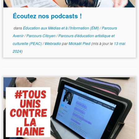
Écoutez nos podcasts !
dans
Éducation aux Médias et à l'Information (ÉMI)
/
Parcours
Avenir
/
Parcours Citoyen
/
Parcours d'éducation artistique et
culturelle (PEAC)
/
Webradio
par
Mickaël Pied
(mis à jour le
13 mai
2024
)