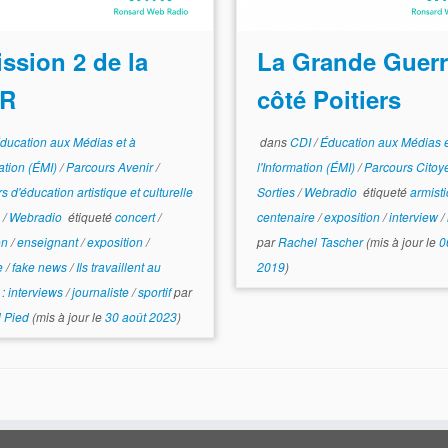
ssion 2 de la
La Grande Guerr
R
côté Poitiers
ducation aux Médias et à
dans
CDI
/
Éducation aux Médias e
mation (ÉMI)
/
Parcours Avenir
/
l'Information (ÉMI)
/
Parcours Cito
s d'éducation artistique et culturelle
Sorties
/
Webradio
étiqueté
armist
)
/
Webradio
étiqueté
concert
/
centenaire
/
exposition
/
interview
/
on
/
enseignant
/
exposition
/
par
Rachel Tascher
(mis à jour le
0
e
/
fake news
/
Ils travaillent au
2019
)
 : interviews
/
journaliste
/
sportif
par
 Pied
(mis à jour le
30 août 2023
)