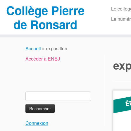
Collège Pierre
Le collèg
Le numér
de Ronsard
Passer
au
Accueil
»
exposition
contenu
Accéder à ENEJ
exp
Rechercher :
Connexion