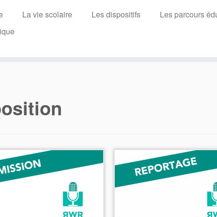
e
La vie scolaire
Les dispositifs
Les parcours édu
ique
osition