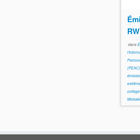
Émi
RW
dans
É
l'Infor
Parcour
(PEAC
émissi
extrêm
collège
Mickaël