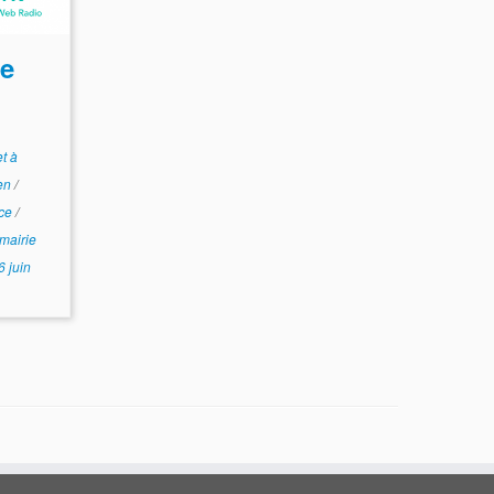
e
t à
yen
/
ice
/
mairie
6 juin