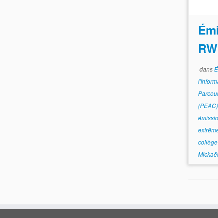
Émi
RW
dans
É
l'Infor
Parcour
(PEAC
émissi
extrêm
collège
Mickaël