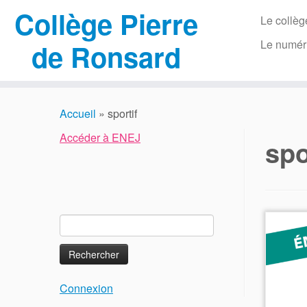
Collège Pierre
Le collèg
Le numér
de Ronsard
Passer
au
Accueil
»
sportif
contenu
Accéder à ENEJ
spo
Rechercher :
Connexion