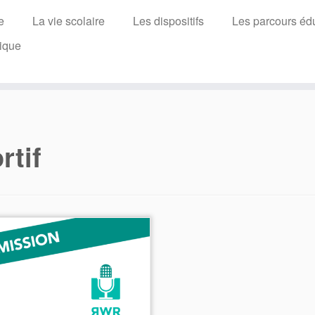
e
La vie scolaire
Les dispositifs
Les parcours édu
ique
rtif