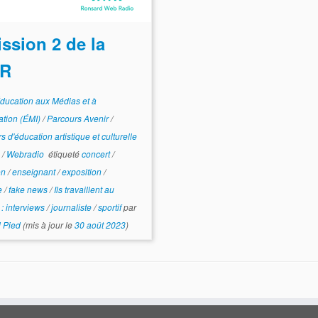
ssion 2 de la
R
ducation aux Médias et à
mation (ÉMI)
/
Parcours Avenir
/
s d'éducation artistique et culturelle
)
/
Webradio
étiqueté
concert
/
on
/
enseignant
/
exposition
/
e
/
fake news
/
Ils travaillent au
 : interviews
/
journaliste
/
sportif
par
 Pied
(mis à jour le
30 août 2023
)